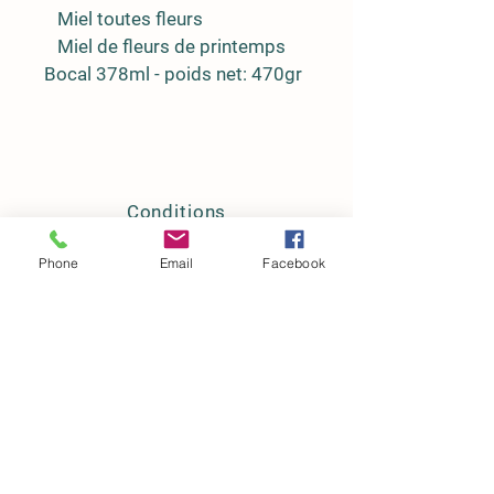
   Miel toutes fleurs
   Miel de fleurs de printemps
Bocal 378ml - poids net: 470gr
Conditions
Adresse
Phone
Email
Facebook
La ferme d'En Rousse
31460 MAUREVILLE
Conditions de livraison et de retour
Conditions Générales d'Utilisation
Conditions Générales de Vente
Mentions légales