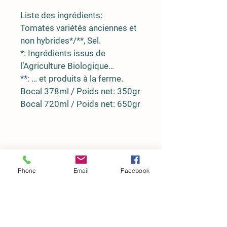
Liste des ingrédients:
Tomates variétés anciennes et 
non hybrides*/**, Sel.
*: Ingrédients issus de 
l’Agriculture Biologique…
**: … et produits à la ferme.
Bocal 378ml / Poids net: 350gr
Bocal 720ml / Poids net: 650gr
Conditions
Phone
Email
Facebook
Adresse
La ferme d'En Rousse
31460 MAUREVILLE